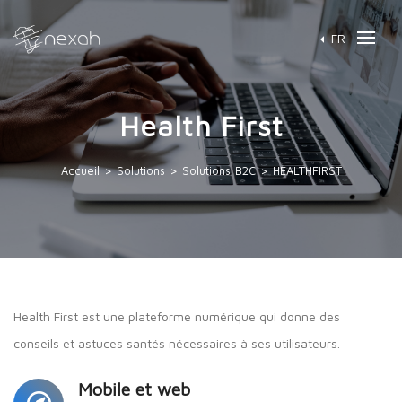
FR
Health First
Accueil > Solutions >
Solutions B2C > HEALTHFIRST
Health First est une plateforme numérique qui donne des
conseils et astuces santés nécessaires à ses utilisateurs.
Mobile et web