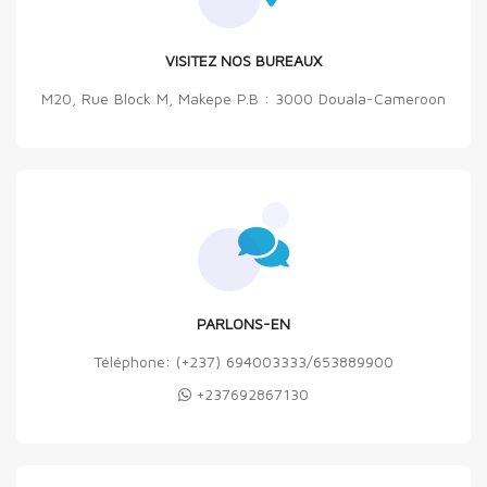
VISITEZ NOS BUREAUX
M20, Rue Block M, Makepe P.B : 3000 Douala-Cameroon
PARLONS-EN
Téléphone: (+237) 694003333/653889900
+237692867130