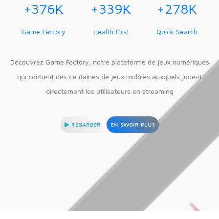
+
376
K
+
339
K
+
278
K
Game Factory
Health First
Quick Search
Découvrez Game Factory, notre plateforme de jeux numériques
qui contient des centaines de jeux mobiles auxquels jouent
directement les utilisateurs en streaming
REGARDER
EN SAVOIR PLUS